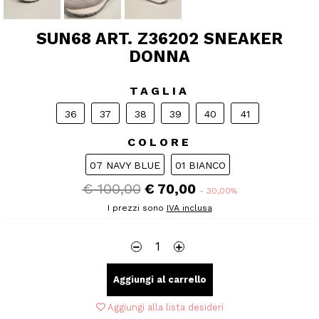
SUN68 ART. Z36202 SNEAKER
DONNA
TAGLIA
36
37
38
39
40
41
COLORE
07 NAVY BLUE
01 BIANCO
€ 100,00
€ 70,00
- 30,00%
I prezzi sono
IVA inclusa
Aggiungi al carrello
Aggiungi alla lista desideri