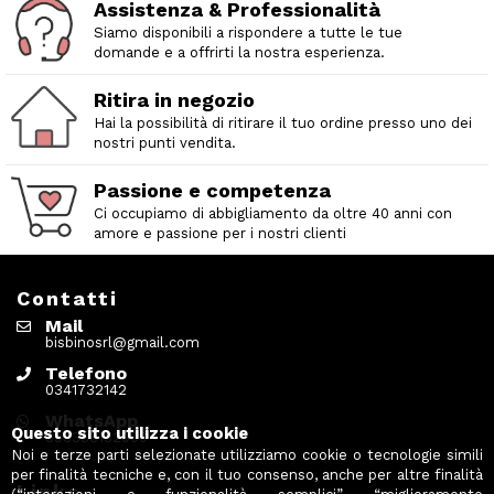
Assistenza & Professionalità
Siamo disponibili a rispondere a tutte le tue
domande e a offrirti la nostra esperienza.
Ritira in negozio
Hai la possibilità di ritirare il tuo ordine presso uno dei
nostri punti vendita.
Passione e competenza
Ci occupiamo di abbigliamento da oltre 40 anni con
amore e passione per i nostri clienti
Contatti
Mail
bisbinosrl@gmail.com
Telefono
0341732142
WhatsApp
Questo sito utilizza i cookie
393338152000
Noi e terze parti selezionate utilizziamo cookie o tecnologie simili
per finalità tecniche e, con il tuo consenso, anche per altre finalità
Links