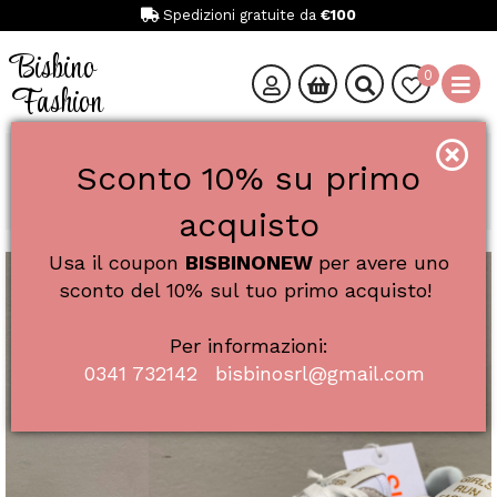
Spedizioni gratuite da
€100
Bisbino
0
Fashion
Catalogo
Donna
Calzature
Sneakers
Sconto 10% su primo
SUN68 ART. Z36202 SNEAKER DONNA
SUN68 ART. Z36202 SNEAKER DONNA
acquisto
Usa il coupon
BISBINONEW
per avere uno
SALE
sconto del 10% sul tuo primo acquisto!
Per informazioni:
0341 732142
bisbinosrl@gmail.com