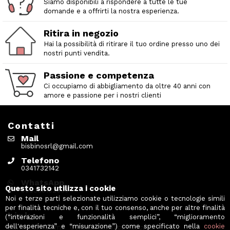
Siamo disponibili a rispondere a tutte le tue
domande e a offrirti la nostra esperienza.
Ritira in negozio
Hai la possibilità di ritirare il tuo ordine presso uno dei
nostri punti vendita.
Passione e competenza
Ci occupiamo di abbigliamento da oltre 40 anni con
amore e passione per i nostri clienti
Contatti
Mail
bisbinosrl@gmail.com
Telefono
0341732142
WhatsApp
Questo sito utilizza i cookie
393338152000
Noi e terze parti selezionate utilizziamo cookie o tecnologie simili
per finalità tecniche e, con il tuo consenso, anche per altre finalità
Links
(“interazioni e funzionalità semplici”, “miglioramento
dell'esperienza” e “misurazione”) come specificato nella
cookie
Home
Chi Siamo
Contatti
Privacy Policy