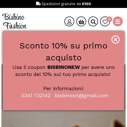
Spedizioni gratuite da
€100
Bisbino
0
Fashion
Catalogo
Donna
Calzature
Sneakers
Sconto 10% su primo
SMITH X ART. 7320 SNEAKER DONNA
SMITH X ART. 7320 SNEAKER DONNA
acquisto
Usa il coupon
BISBINONEW
per avere uno
sconto del 10% sul tuo primo acquisto!
Per informazioni:
0341 732142
bisbinosrl@gmail.com