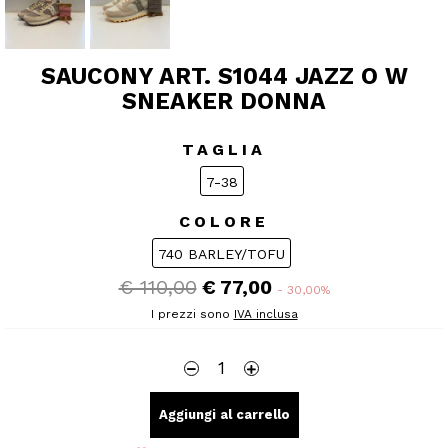
SAUCONY ART. S1044 JAZZ O W
SNEAKER DONNA
TAGLIA
7-38
COLORE
740 BARLEY/TOFU
€ 110,00
€ 77,00
- 30,00%
I prezzi sono
IVA inclusa
Aggiungi al carrello