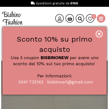
Spedizioni gratuite da
€100
Bisbino
0
Fashion
Catalogo
Donna
Calzature
Sneakers
Sconto 10% su primo
SAUCONY ART. S1044 JAZZ O W SNEAKER DONNA
SAUCONY ART. S1044 JAZZ O W
acquisto
SNEAKER DONNA
Usa il coupon
BISBINONEW
per avere uno
sconto del 10% sul tuo primo acquisto!
SALE
Per informazioni:
0341 732142
bisbinosrl@gmail.com