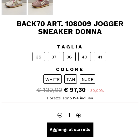
BACK70 ART. 108009 JOGGER
SNEAKER DONNA
TAGLIA
36
37
38
40
41
COLORE
WHITE
TAN
NUDE
€ 139,00
€ 97,30
- 30,00%
I prezzi sono
IVA inclusa
Aggiungi al carrello