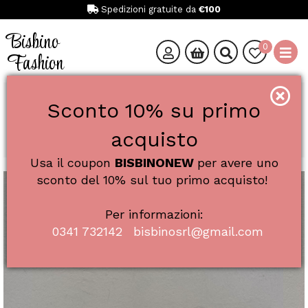
Spedizioni gratuite da
€100
Bisbino
0
Fashion
Catalogo
Donna
Calzature
Sneakers
Sconto 10% su primo
BACK70 ART. 108009 JOGGER SNEAKER DONNA
BACK70 ART. 108009 JOGGER SNEAKER
acquisto
DONNA
Usa il coupon
BISBINONEW
per avere uno
sconto del 10% sul tuo primo acquisto!
SALE
Per informazioni:
0341 732142
bisbinosrl@gmail.com