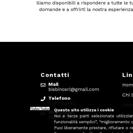
Siamo disponibili a rispondere a tutte le t
domande e a offrirti la nostra esperienza
Contatti
Li
Mail
Hom
bisbinosrl@gmail.com
Chi 
Telefono
0341732142
Cont
Questo sito utilizza i cookie
WhatsApp
Priv
Noi e terze parti selezionate utilizzi
393338152000
funzionalità semplici”, “miglioramento 
Puoi liberamente prestare, rifiutare o 