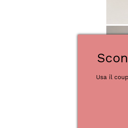
Scon
Usa il co
Torna 