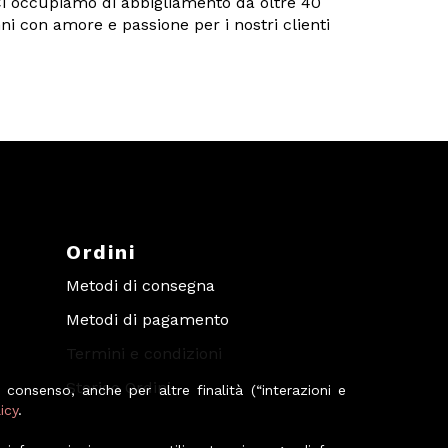
i occupiamo di abbigliamento da oltre 40
ni con amore e passione per i nostri clienti
Ordini
Metodi di consegna
Metodi di pagamento
Termini e condizioni
Storico Ordini
 consenso, anche per altre finalità (“interazioni e
icy
.