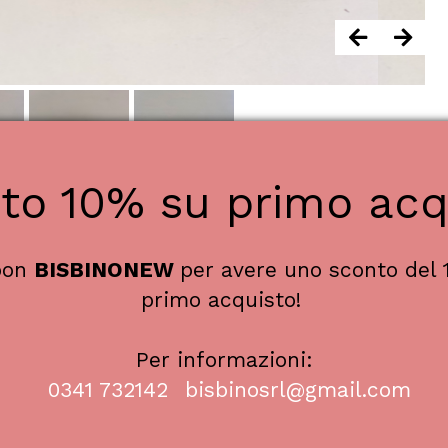
to 10% su primo acq
upon
BISBINONEW
per avere uno sconto del 
a lista prodotti
primo acquisto!
Per informazioni:
0341 732142
bisbinosrl@gmail.com