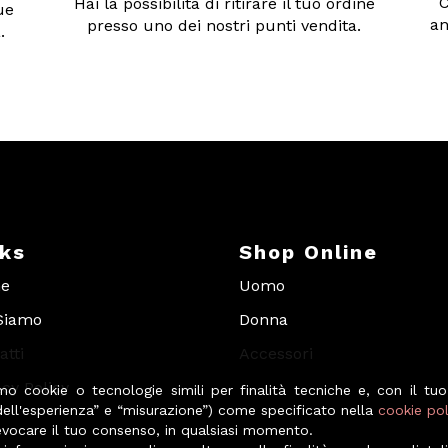
C
Hai la possibilità di ritirare il tuo ordine
ue
an
presso uno dei nostri punti vendita.
.
nks
Shop Online
e
Uomo
Siamo
Donna
atti
Accessori
acy Policy
amo cookie o tecnologie simili per finalità tecniche e, con il tuo
dell'esperienza” e “misurazione”) come specificato nella
cookie pol
revocare il tuo consenso, in qualsiasi momento.