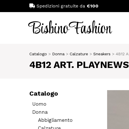
Spedizioni gratuite da
€100
Bisbino
Fashion
Catalogo
Donna
Calzature
Sneakers
4B12 
4B12 ART. PLAYNEW
Catalogo
Uomo
Donna
Abbigliamento
Calzature