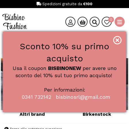
Spedizioni gratuite da
€100
Bisbino
0
Fashion
Catalogo
Donna
Calzature
Ciabatte
Sconto 10% su primo
Ciabatte
acquisto
Usa il coupon
BISBINONEW
per avere uno
sconto del 10% sul tuo primo acquisto!
Per informazioni:
0341 732142
bisbinosrl@gmail.com
Altri brand
Birkenstock