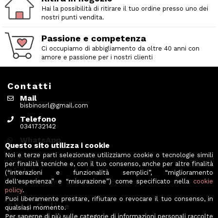
Hai la possibilità di ritirare il tuo ordine presso uno dei
nostri punti vendita.
Passione e competenza
Ci occupiamo di abbigliamento da oltre 40 anni con
amore e passione per i nostri clienti
Contatti
Mail
bisbinosrl@gmail.com
Telefono
0341732142
WhatsApp
Questo sito utilizza i cookie
393338152000
Noi e terze parti selezionate utilizziamo cookie o tecnologie simili
per finalità tecniche e, con il tuo consenso, anche per altre finalità
Links
(“interazioni e funzionalità semplici”, “miglioramento
dell'esperienza” e “misurazione”) come specificato nella
cookie
Home
Chi Siamo
Contatti
Privacy Policy
policy
.
Puoi liberamente prestare, rifiutare o revocare il tuo consenso, in
Shop Online
qualsiasi momento.
Per saperne di più sulle categorie di informazioni personali raccolte
Uomo
Donna
Accessori